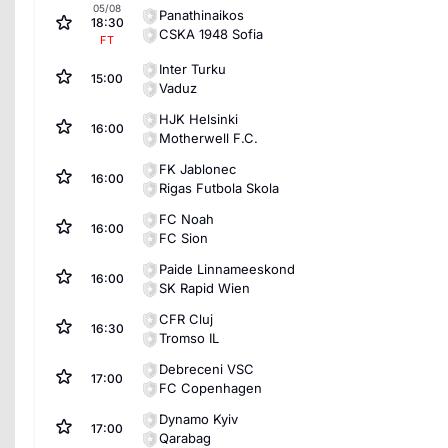
05/08
Panathinaikos
18:30
CSKA 1948 Sofia
FT
Inter Turku
15:00
Vaduz
HJK Helsinki
16:00
Motherwell F.C.
FK Jablonec
16:00
Rigas Futbola Skola
FC Noah
16:00
FC Sion
Paide Linnameeskond
16:00
SK Rapid Wien
CFR Cluj
16:30
Tromso IL
Debreceni VSC
17:00
FC Copenhagen
Dynamo Kyiv
17:00
Qarabag