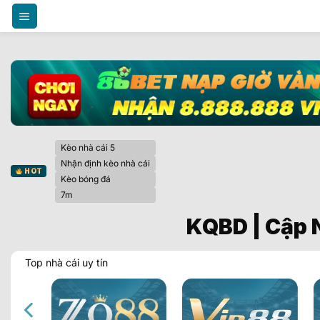
Bỏ
qua
nội
dung
Kèo nhà cái 5
Nhận định kèo nhà cái
HOT
Kèo bóng đá
7m
KQBD | Cập 
Top nhà cái uy tín