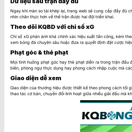
Dữ liệu sau trận đầy đủ
05/08
Eintracht Frankfurt Women
17:00
Omonia Nicosia Women
FT
Ngay khi màn so tài khép lại, trang web sẽ cung cấp đầy đủ ch
nhìn chân thực hơn về thế trận được hai đội triển khai.
05/08
Racing FC Union Luxembourg
17:00
HJK Helsinki Women
Theo dõi KQBD với chỉ số xG
FT
05/08
Chỉ số xG phản ánh khá chính xác hiệu suất tấn công, kèm theo
HB Koge Woman's(w)
17:00
xem bóng đá chuyên sâu hoặc đưa ra quyết định đặt cược hiệ
FK Riga Women
FT
Phạt góc & thẻ phạt
05/08
Oud Heverlee Leuven Women
18:00
Backa Topola W
FT
Mọi tình huống phạt góc hay thẻ phạt diễn ra trong trận đấu
biên, phòng ngự thực dụng hay phong cách nhập cuộc mà các 
05/08
Slavia Praha Women
18:30
Glasgow Rangers Women
Giao diện dễ xem
FT
Giao diện của thương hiệu được thiết kế theo phong cách tối g
thao tác cơ bản, chuyển đổi linh hoạt giữa nhiều giải đấu mà k
05/08
Vllaznia Shkoder Women
18:30
TJ Spartak Myjava Women
FT
05/08
Juventus Women
19:00
SCU Torreense Women
FT