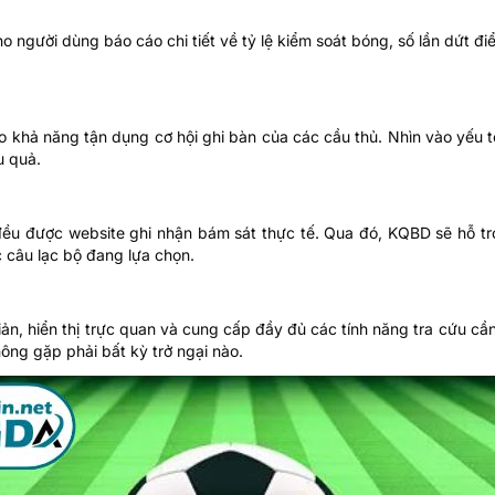
o người dùng báo cáo chi tiết về tỷ lệ kiểm soát bóng, số lần dứt đ
 khả năng tận dụng cơ hội ghi bàn của các cầu thủ. Nhìn vào yếu tố
u quả.
 đều được website ghi nhận bám sát thực tế. Qua đó, KQBD sẽ hỗ tr
câu lạc bộ đang lựa chọn.
FT[1-1],ET[1-2],Glasgow Rangers Women win
iản, hiển thị trực quan và cung cấp đầy đủ các tính năng tra cứu cần
hông gặp phải bất kỳ trở ngại nào.