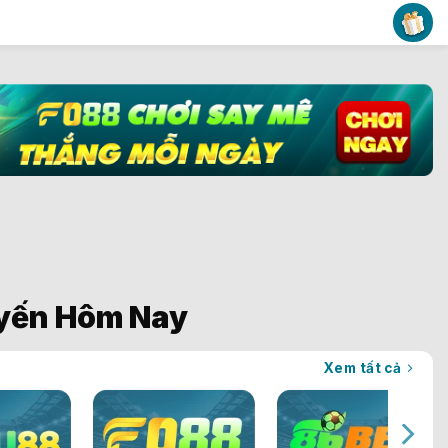
uyến Hôm Nay
Xem tất cả