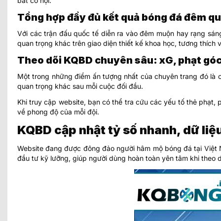
bắt cơ hội.
Tre Fiori
Tổng hợp đầy đủ kết quả bóng đá đêm qu
19:00
FC Drita
Với các trận đấu quốc tế diễn ra vào đêm muộn hay rạng sáng
Europa League
quan trọng khác trên giao diện thiết kế khoa học, tương thích vớ
05/08
Ferencvarosi TC
Theo dõi KQBD chuyên sâu: xG, phạt góc
18:15
Gornik Zabrze
FT
Một trong những điểm ấn tượng nhất của chuyên trang đó là c
KuPs
quan trọng khác sau mỗi cuộc đối đầu.
15:00
CS Universitatea Craiova
Khi truy cập website, bạn có thể tra cứu các yếu tố thẻ phạt, 
Maccabi Tel Aviv
về phong độ của mỗi đội.
16:00
CSKA Sofia
KQBD cập nhật tỷ số nhanh, dữ liệ
Jagiellonia Bialystok
16:00
Rangers F.C.
Website đang được đông đảo người hâm mộ bóng đá tại Việt Na
FC Hradec Králové
đầu tư kỹ lưỡng, giúp người dùng hoàn toàn yên tâm khi theo dõ
17:00
Besiktas JK
Lech Poznan
17:00
KI Klaksvik
Lincoln Red Imps FC
17:00
Omonia Nicosia FC