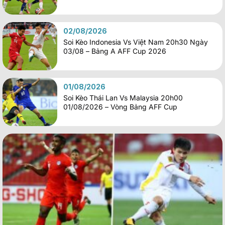
02/08/2026
Soi Kèo Indonesia Vs Việt Nam 20h30 Ngày
03/08 – Bảng A AFF Cup 2026
01/08/2026
Soi Kèo Thái Lan Vs Malaysia 20h00
01/08/2026 – Vòng Bảng AFF Cup