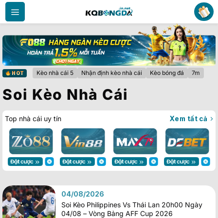
Bỏ
qua
nội
dung
Kèo nhà cái 5
Nhận định kèo nhà cái
Kèo bóng đá
7m
HOT
Soi Kèo Nhà Cái
07/08/2026
Top nhà cái uy tín
Xem tất cả
Soi Kèo Thái Lan Vs Myanmar
20h00 08/08/2026 – Bảng B
AFF Cup
04/08/2026
Soi Kèo Philippines Vs Thái Lan 20h00 Ngày
04/08 – Vòng Bảng AFF Cup 2026