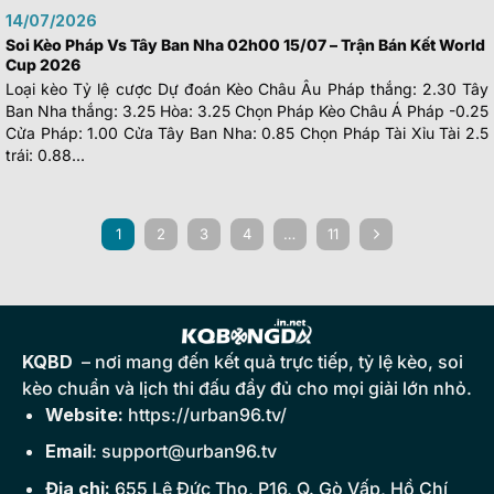
14/07/2026
Soi Kèo Pháp Vs Tây Ban Nha 02h00 15/07 – Trận Bán Kết World
Cup 2026
Loại kèo Tỷ lệ cược Dự đoán Kèo Châu Âu Pháp thắng: 2.30 Tây
Ban Nha thắng: 3.25 Hòa: 3.25 Chọn Pháp Kèo Châu Á Pháp -0.25
Cửa Pháp: 1.00 Cửa Tây Ban Nha: 0.85 Chọn Pháp Tài Xỉu Tài 2.5
trái: 0.88...
1
2
3
4
…
11
KQBD
– nơi mang đến kết quả trực tiếp, tỷ lệ kèo, soi
kèo chuẩn và lịch thi đấu đầy đủ cho mọi giải lớn nhỏ.
Website:
https://urban96.tv/
Email
:
support@urban96.tv
Địa chỉ:
655 Lê Đức Thọ, P16, Q. Gò Vấp, Hồ Chí