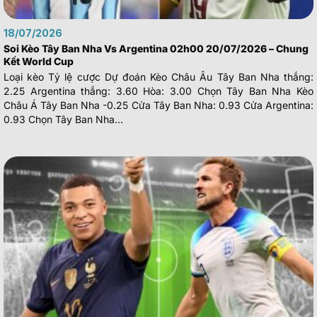
18/07/2026
Soi Kèo Tây Ban Nha Vs Argentina 02h00 20/07/2026 – Chung
Kết World Cup
Loại kèo Tỷ lệ cược Dự đoán Kèo Châu Âu Tây Ban Nha thắng:
2.25 Argentina thắng: 3.60 Hòa: 3.00 Chọn Tây Ban Nha Kèo
Châu Á Tây Ban Nha -0.25 Cửa Tây Ban Nha: 0.93 Cửa Argentina:
0.93 Chọn Tây Ban Nha...