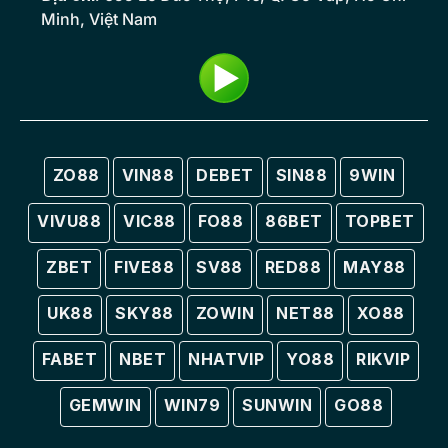
Minh, Việt Nam
ZO88
VIN88
DEBET
SIN88
9WIN
VIVU88
VIC88
FO88
86BET
TOPBET
ZBET
FIVE88
SV88
RED88
MAY88
UK88
SKY88
ZOWIN
NET88
XO88
FABET
NBET
NHATVIP
YO88
RIKVIP
GEMWIN
WIN79
SUNWIN
GO88